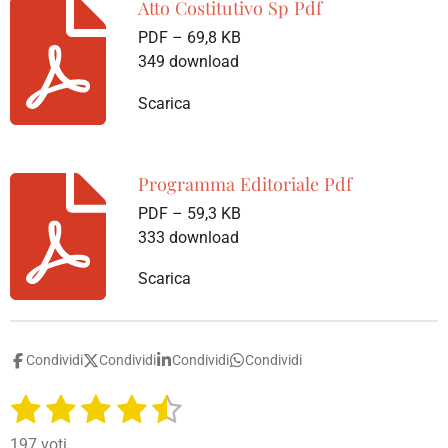
Atto Costitutivo Sp Pdf
PDF – 69,8 KB
349 download
Scarica
Programma Editoriale Pdf
PDF – 59,3 KB
333 download
Scarica
Condividi
Condividi
Condividi
Condividi
1
2
3
4
5
I
V
n
a
s
s
s
s
s
v
197 voti