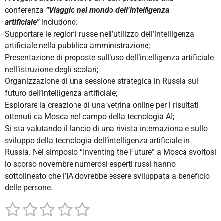
conferenza
“Viaggio nel mondo dell’intelligenza
artificiale”
includono:
Supportare le regioni russe nell’utilizzo dell’intelligenza
artificiale nella pubblica amministrazione;
Presentazione di proposte sull’uso dell’intelligenza artificiale
nell’istruzione degli scolari;
Organizzazione di una sessione strategica in Russia sul
futuro dell’intelligenza artificiale;
Esplorare la creazione di una vetrina online per i risultati
ottenuti da Mosca nel campo della tecnologia AI;
Si sta valutando il lancio di una rivista internazionale sullo
sviluppo della tecnologia dell’intelligenza artificiale in
Russia. Nel simposio “Inventing the Future” a Mosca svoltosi
lo scorso novembre numerosi esperti russi hanno
sottolineato che l’IA dovrebbe essere sviluppata a beneficio
delle persone.
1
2
3
4
5
I
V
n
a