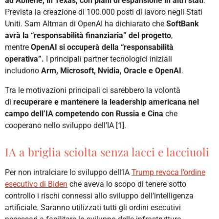
ad Abilene, in Texas, con piani di espansione in altri stati
.
Prevista la creazione di 100.000 posti di lavoro negli Stati
Uniti. Sam Altman di OpenAI ha dichiarato che
SoftBank
avrà la “responsabilità finanziaria” del progetto
,
mentre
OpenAI si occuperà della “responsabilità
operativa”.
I principali partner tecnologici iniziali
includono
Arm, Microsoft, Nvidia, Oracle e OpenAI
.
Tra le motivazioni principali ci sarebbero la volontà
di
recuperare e mantenere la leadership americana nel
campo dell’IA competendo con Russia e Cina
che
cooperano nello sviluppo dell’IA [1].
IA a briglia sciolta senza lacci e lacciuoli
Per non intralciare lo sviluppo dell’IA
Trump revoca l’ordine
esecutivo di Biden
che aveva lo scopo di tenere sotto
controllo i rischi connessi allo sviluppo dell’intelligenza
artificiale. Saranno utilizzati tutti gli ordini esecutivi