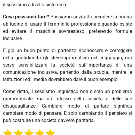
il sessismo a livello sistemico.
Cosa possiamo fare?
Possiamo anzitutto prendere la buona
abitudine di usare il femminile professionale quando esiste
ed evitare il maschile sovraesteso, preferendo formule
inclusive.
È già un buon punto di partenza riconoscere e correggere
nella quotidianità gli stereotipi impliciti nel linguaggio, ma
serve sensibilizzare la società sull’importanza di una
comunicazione inclusiva, partendo dalla scuola, mentre le
istituzioni ed i media dovrebbero dare il buon esempio.
Come detto, il sessismo linguistico non è solo un problema
grammaticale, ma un riflesso della società e delle sue
disuguaglianze. Cambiare modo di parlare significa
cambiare modo di pensare. E solo cambiando il pensiero si
può costruire una società davvero paritaria.
1
2
3
4
5
I
V