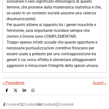
sviscerare il vero significato etimologico di questo
termine, che proviene dalla matematica statistica e che,
se usato in un contesto sociale assume una valenza
disumanizzante).
Per quanto attiene al rapporto tra i generi maschile e
femminile, sarà importante ricordare sempre che
Uomini e Donne sono COMPLEMENTARI.
Troppo spesso infatti accade che queste opportune e
necessarie puntualizzazioni correttive finiscano per
essere usate a pretesto per una contrapposizione tra
generi il cui unico effetto è alimentare atteggiamenti
aggressivi e minacciare l'integrità della specie umana.
«
Precedente
Avanti
»
C
C
C
C
o
o
o
o
n
n
n
n
d
d
d
d
Condividi
Condividi
Condividi
Condividi
i
i
i
i