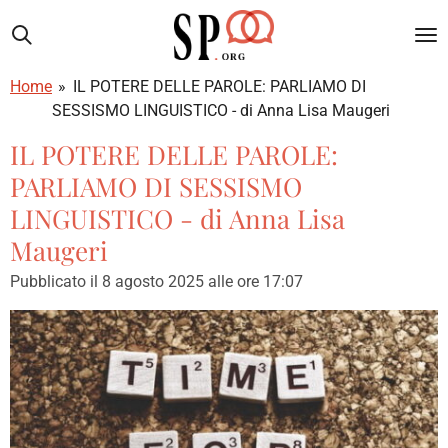
Vai
al
contenuto
Home
»
IL POTERE DELLE PAROLE: PARLIAMO DI
principale
SESSISMO LINGUISTICO - di Anna Lisa Maugeri
IL POTERE DELLE PAROLE:
PARLIAMO DI SESSISMO
LINGUISTICO - di Anna Lisa
Maugeri
Pubblicato il 8 agosto 2025 alle ore 17:07