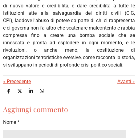
di nuovo valore e credibilità, e dare credibilità a tutte le
Istituzioni atte alla salvaguardia dei diritti civili (CIG,
CPI), laddove l'abuso di potere da parte di chi ci rappresenta
e ci governa non fa altro che scatenare malcontento e rabbia
compressa fino a creare una bomba sociale che se
innescata é pronta ad esplodere in ogni momento, e le
rivoluzioni, o anche meno, la costituzione di
organizzazioni terroristiche eversive, come racconta la storia,
si sviluppano in periodi di profonde crisi politico-sociali.
«
Precedente
Avanti
»
C
C
C
C
o
o
o
o
n
n
n
n
Aggiungi commento
d
d
d
d
i
i
i
i
v
v
v
v
Nome *
i
i
i
i
d
d
d
d
i
i
i
i