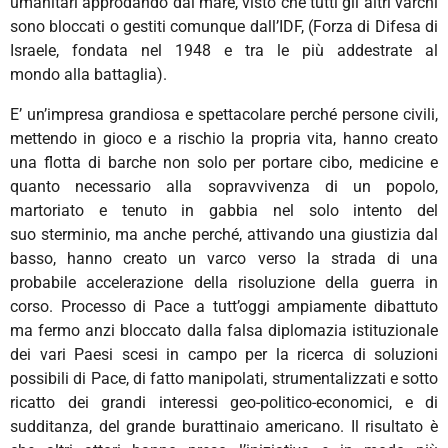
umanitari approdando dal mare, visto che tutti gli altri varchi
sono bloccati o gestiti comunque dall’IDF, (Forza di Difesa di
Israele, fondata nel 1948 e tra le più addestrate al
mondo alla battaglia).
E’ un’impresa grandiosa e spettacolare perché persone civili,
mettendo in gioco e a rischio la propria vita, hanno creato
una flotta di barche non solo per portare cibo, medicine e
quanto necessario alla sopravvivenza di un popolo,
martoriato e tenuto in gabbia nel solo intento del
suo sterminio, ma anche perché, attivando una giustizia dal
basso, hanno creato un varco verso la strada di una
probabile accelerazione della risoluzione della guerra in
corso. Processo di Pace a tutt’oggi ampiamente dibattuto
ma fermo anzi bloccato dalla falsa diplomazia istituzionale
dei vari Paesi scesi in campo per la ricerca di soluzioni
possibili di Pace, di fatto manipolati, strumentalizzati e sotto
ricatto dei grandi interessi geo-politico-economici, e di
sudditanza, del grande burattinaio americano. Il risultato è