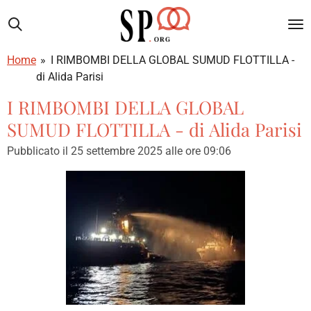
Vai
al
contenuto
Home
»
I RIMBOMBI DELLA GLOBAL SUMUD FLOTTILLA -
principale
di Alida Parisi
I RIMBOMBI DELLA GLOBAL
SUMUD FLOTTILLA - di Alida Parisi
Pubblicato il 25 settembre 2025 alle ore 09:06