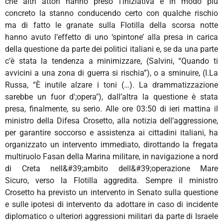
che altri attori hanno preso l’iniziativa e in modo più
concreto la stanno conducendo certo con qualche rischio
ma di fatto le granate sulla Flotilla della scorsa notte
hanno avuto l’effetto di uno ‘spintone’ alla presa in carica
della questione da parte dei politici italiani e, se da una parte
c’è stata la tendenza a minimizzare, (Salvini, “Quando ti
avvicini a una zona di guerra si rischia”), o a sminuire, (I.La
Russa, “È inutile alzare i toni (…). La drammatizzazione
sarebbe un fuor d';opera"), dall’altra la questione è stata
presa, finalmente, su serio. Alle ore 03:50 di ieri mattina il
ministro della Difesa Crosetto, alla notizia dell’aggressione,
per garantire soccorso e assistenza ai cittadini italiani, ha
organizzato un intervento immediato, dirottando la fregata
multiruolo Fasan della Marina militare, in navigazione a nord
di Creta nell&#39;ambito dell&#39;operazione Mare
Sicuro, verso la Flotilla aggredita. Sempre il ministro
Crosetto ha previsto un intervento in Senato sulla questione
e sulle ipotesi di intervento da adottare in caso di incidente
diplomatico o ulteriori aggressioni militari da parte di Israele