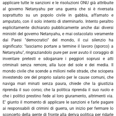
applicare tutte le sanzioni e le risoluzioni ONU già attribuite
al governo Netanyahu per una guerra che si è riversata
soprattutto su un popolo civile in gabbia, affamato e
amputato, con il solo intento di sterminarlo. Intento peraltro
esplicitamente dichiarato pubblicamente anche dai diversi
ministri del governo Netanyahu, e mai ostacolato veramente
dai Paesi "democratici" del mondo, il cui silenzio ha
significato: "lasciamo portare a termine il lavoro (sporco) a
Netanyahu", ringraziandolo pure per aver avuto il coraggio di
inventare pretesti e sdoganare i peggiori soprusi e atti
criminali senza remore, alla luce del sole e dei media. Il
mondo civile che scende a milioni nelle strade, che sciopera
investendo ore del proprio salario per le cause comuni, che
naviga mari minati senza paura, chiede che la giustizia
riprenda il suo corso; che la politica riprenda il suo ruolo e
che i politici prestino fede al loro giuramento, altrimenti via.
E’ giunto il momento di applicare le sanzioni e farle pagare
ai responsabili di crimini di guerra, un inizio per fermare lo
sconcerto della gente di fronte alla deriva politica per ridarle