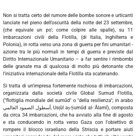
Non si tratta certo del rumore delle bombe sonore e urticanti
lanciate nel pieno dell’oscurità della notte del 23 settembre,
(che equivale un po'; come colpire alle spalle), su 11
imbarcazioni civili della Flotilla, (di Italia, Inghilterra e
Polonia), in rotta verso una zona di guerra per fini umanitari -
azione tra le più normali in tempi di guerra e previste dal
Diritto Internazionale Umanitario – a far sentire i rimbombi
delle granate ma di qualcosa di molto più detonante che
l'iniziativa internazionale della Flotilla sta scatenando.
Si tratta di un’impresa fortemente rischiosa di imbarcazioni,
organizzata dalla società civile Global Sumud Flotilla,
("flottiglia mondiale del sumūd" o "della resilienza"; in arabo
أسطول الصمود العالمي‎, Usṭūl aṣ-Ṣumūd al-ʿĀlamī), composta
da circa 34 imbarcazioni, che ha avviato alla fine di agosto
e sta conducendo in rotta verso Gaza con l'obiettivo di
rompere il blocco israeliano della Striscia e portare aiuti