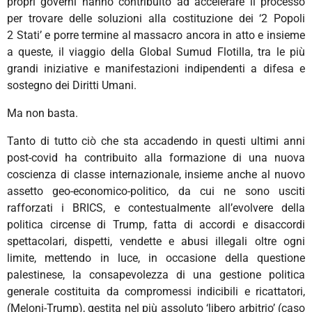
propri governi hanno contribuito ad accelerare il processo
per trovare delle soluzioni alla costituzione dei ‘2 Popoli
2 Stati’ e porre termine al massacro ancora in atto e insieme
a queste, il viaggio della Global Sumud Flotilla, tra le più
grandi iniziative e manifestazioni indipendenti a difesa e
sostegno dei Diritti Umani.
Ma non basta.
Tanto di tutto ciò che sta accadendo in questi ultimi anni
post-covid ha contribuito alla formazione di una nuova
coscienza di classe internazionale, insieme anche al nuovo
assetto geo-economico-politico, da cui ne sono usciti
rafforzati i BRICS, e contestualmente all’evolvere della
politica circense di Trump, fatta di accordi e disaccordi
spettacolari, dispetti, vendette e abusi illegali oltre ogni
limite, mettendo in luce, in occasione della questione
palestinese, la consapevolezza di una gestione politica
generale costituita da compromessi indicibili e ricattatori,
(Meloni-Trump), gestita nel più assoluto ‘libero arbitrio’ (caso