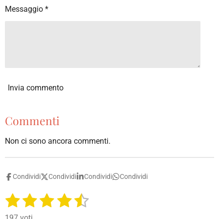
l
Messaggio *
e
Invia commento
Commenti
Non ci sono ancora commenti.
Condividi
Condividi
Condividi
Condividi
1
2
3
4
5
I
V
n
a
s
s
s
s
s
v
197 voti