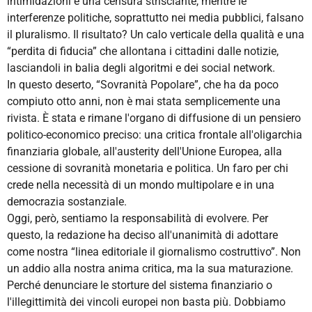
intimidazioni e una censura strisciante, mentre le
interferenze politiche, soprattutto nei media pubblici, falsano
il pluralismo. Il risultato? Un calo verticale della qualità e una
“perdita di fiducia” che allontana i cittadini dalle notizie,
lasciandoli in balia degli algoritmi e dei social network.
In questo deserto, “Sovranità Popolare”, che ha da poco
compiuto otto anni, non è mai stata semplicemente una
rivista. È stata e rimane l'organo di diffusione di un pensiero
politico-economico preciso: una critica frontale all'oligarchia
finanziaria globale, all'austerity dell'Unione Europea, alla
cessione di sovranità monetaria e politica. Un faro per chi
crede nella necessità di un mondo multipolare e in una
democrazia sostanziale.
Oggi, però, sentiamo la responsabilità di evolvere. Per
questo, la redazione ha deciso all'unanimità di adottare
come nostra “linea editoriale il giornalismo costruttivo”. Non
un addio alla nostra anima critica, ma la sua maturazione.
Perché denunciare le storture del sistema finanziario o
l'illegittimità dei vincoli europei non basta più. Dobbiamo