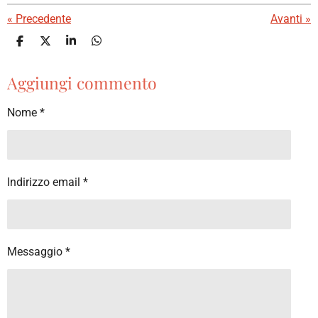
t
t
t
t
t
u
a
e
e
e
e
e
i
«
Precedente
Avanti
»
t
l
a
l
l
l
l
l
t
C
C
C
C
z
o
o
o
o
u
l
l
l
l
l
n
n
n
n
i
o
Aggiungi commento
d
d
d
d
a
e
e
e
e
v
o
i
i
i
i
o
v
v
v
v
n
Nome *
t
i
i
i
i
e
d
d
d
d
o
i
i
i
i
:
1
.
Indirizzo email *
5
s
t
e
Messaggio *
l
l
a