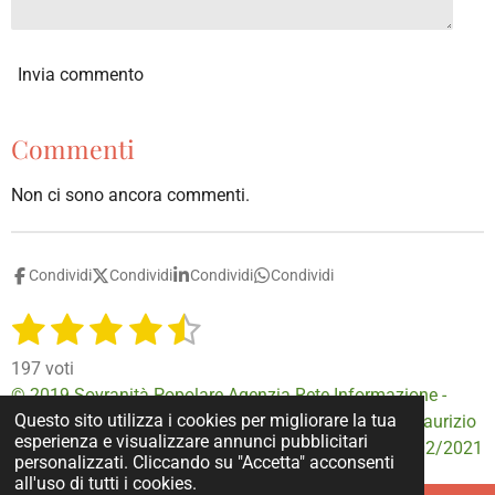
Invia commento
Commenti
Non ci sono ancora commenti.
Condividi
Condividi
Condividi
Condividi
1
2
3
4
5
I
V
n
a
s
s
s
s
s
v
197 voti
l
i
t
t
t
t
t
© 2019 Sovranità Popolare Agenzia Rete Informazione -
u
a
Questo sito utilizza i cookies per migliorare la tua
Editore Sovranità Popolare. Direttore Responsabile Maurizio
e
e
e
e
e
i
t
esperienza e visualizzare annunci pubblicitari
Torti - Registrazione Tribunale di Milano n° 4 del 24/02/2021
l
a
l
l
l
l
l
personalizzati. Cliccando su "Accetta" acconsenti
t
z
all'uso di tutti i cookies.
u