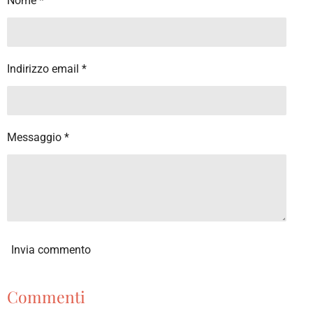
Nome *
i
i
i
i
d
d
d
d
i
i
i
i
Indirizzo email *
Messaggio *
Invia commento
Commenti