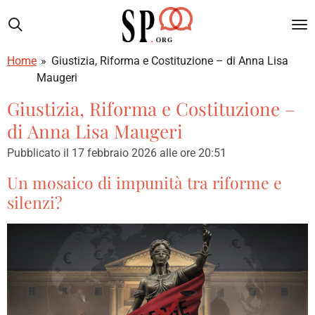
Vai
al
contenuto
Home
»
Giustizia, Riforma e Costituzione – di Anna Lisa
principale
Maugeri
Giustizia, Riforma e Costituzione –
di Anna Lisa Maugeri
Pubblicato il 17 febbraio 2026 alle ore 20:51
Un mosaico di impunità tra riforme e
silenzi?