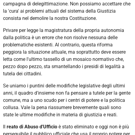
campagna di delegittimazione. Non possiamo accettare che
la 'cura' ai problemi attuali del sistema della Giustizia
consista nel demolire la nostra Costituzione.
Privare per legge la magistratura della propria autonomia
dalla politica è un errore che non risolve nessuna delle
problematiche esistenti. Al contrario, questa riforma
peggiora la situazione attuale, ma soprattutto deve essere
letta come l'ultimo tassello di un mosaico normativo che,
pezzo dopo pezzo, sta smantellando i presidi di legalità a
tutela dei cittadini.
Se uniamo i puntini delle modifiche legislative degli ultimi
anni, il quadro d'insieme non fa pensare a tutele per la gente
comune, ma a uno scudo per i centri di potere e la politica
collusa. Vale la pena riassumere brevemente quali sono
state le ultime modifiche in materia di giustizia e reati.
I
l
reato
d
i
Abuso d'Ufficio
è
stato eliminato e oggi non è più
perseguibile il pubblico ufficiale che usa il proprio potere per