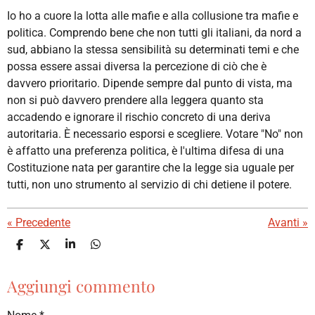
Io ho a cuore la lotta alle mafie e alla collusione tra mafie e
politica. Comprendo bene che non tutti gli italiani, da nord a
sud, abbiano la stessa sensibilità su determinati temi e che
possa essere assai diversa la percezione di ciò che è
davvero prioritario. Dipende sempre dal punto di vista, ma
non si può davvero prendere alla leggera quanto sta
accadendo e ignorare il rischio concreto di una deriva
autoritaria. È necessario esporsi e scegliere. Votare "No" non
è affatto una preferenza politica, è l'ultima difesa di una
Costituzione nata per garantire che la legge sia uguale per
tutti, non uno strumento al servizio di chi detiene il potere.
«
Precedente
Avanti
»
C
C
C
C
o
o
o
o
n
n
n
n
Aggiungi commento
d
d
d
d
i
i
i
i
v
v
v
v