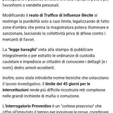
favoritismi o vendette personali.
Modificando il
reato di
Traffico di Influenze
illecite
si
restringe
la punibilità solo a casi limite, legalizzando di fatto
zone d'ombra che prima la magistratura poteva illuminare e
sanzionare, lasciando la collettività priva di difese contro i
mercanti di favori.
La
“legge b
avaglio"
vieta alla stampa
di pubblicare
integralmente o per estratto le ordinanze di custodia
cautelare e impedisce ai cittadini di conoscere i dettagli (e i
nomi) dietro arresti eccellenti.
Inoltre, sono state introdotte norme tecniche che ostacolano
il lavoro investigativo.
Il
limite dei 45 giorni per le
intercettazioni
rende più difficile r
icostruire reti complesse
nelle grandi inchieste di mafia o corruzione.
L'
Interrogatorio Preventivo
è
u
n
"cortese preavviso" che
offre all’imputato il tempo per inquinare le prove, coordinare