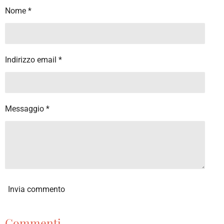
v
v
v
v
Nome *
i
i
i
i
d
d
d
d
i
i
i
i
Indirizzo email *
Messaggio *
Invia commento
Commenti