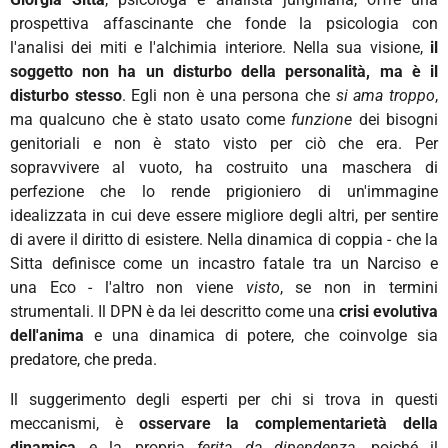
prospettiva affascinante che fonde la psicologia con
l'analisi dei miti e l'alchimia interiore. Nella sua visione,
il
soggetto non ha un disturbo della personalità, ma è il
disturbo stesso
. Egli non è una persona che
si ama troppo
,
ma qualcuno che è stato usato come
funzione
dei bisogni
genitoriali e non è stato visto per ciò che era. Per
sopravvivere al vuoto, ha costruito una maschera di
perfezione che lo rende prigioniero di un'immagine
idealizzata in cui deve essere migliore degli altri, per sentire
di avere il diritto di esistere. Nella dinamica di coppia - che la
Sitta definisce come un incastro fatale tra un
Narciso
e
una
Eco
- l'altro non viene
visto
, se non in termini
strumentali. Il DPN è da lei descritto come una
crisi evolutiva
dell'anima
e una dinamica di potere, che coinvolge sia
predatore, che preda.
Il suggerimento degli esperti per chi si trova in questi
meccanismi, è
osservare
la complementarietà della
dinamica
e la propria
ferita da dipendenza
, poiché il