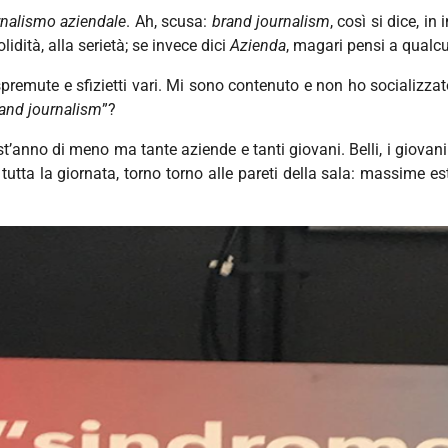
rnalismo aziendale
. Ah, scusa:
brand journalism
, così si dice, i
idità, alla serietà; se invece dici
Azienda
, magari pensi a qualc
, spremute e sfizietti vari. Mi sono contenuto e non ho socializ
brand journalism
”?
t’anno di meno ma tante aziende e tanti giovani. Belli, i giovani. 
 per tutta la giornata, torno torno alle pareti della sala: massim