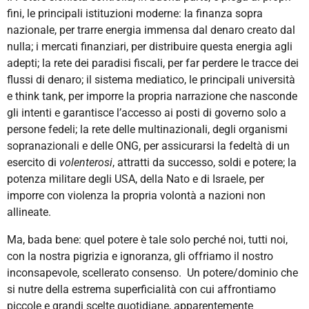
fini, le principali istituzioni moderne: la finanza sopra
nazionale, per trarre energia immensa dal denaro creato dal
nulla; i mercati finanziari, per distribuire questa energia agli
adepti; la rete dei paradisi fiscali, per far perdere le tracce dei
flussi di denaro; il sistema mediatico, le principali università
e think tank, per imporre la propria narrazione che nasconde
gli intenti e garantisce l’accesso ai posti di governo solo a
persone fedeli; la rete delle multinazionali, degli organismi
sopranazionali e delle ONG, per assicurarsi la fedeltà di un
esercito di
volenterosi
, attratti da successo, soldi e potere; la
potenza militare degli USA, della Nato e di Israele, per
imporre con violenza la propria volontà a nazioni non
allineate.
Ma, bada bene: quel potere è tale solo perché noi, tutti noi,
con la nostra pigrizia e ignoranza, gli offriamo il nostro
inconsapevole, scellerato consenso. Un potere/dominio che
si nutre della estrema superficialità con cui affrontiamo
piccole e grandi scelte quotidiane, apparentemente