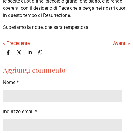
le scelte quotidiane, piccole o grandi che siano, e le rende
coerenti con il desiderio di Pace che alberga nei nostri cuori,
in questo tempo di Resurrezione.
Superiamo la notte, che sarà tempestosa.
«
Precedente
Avanti
»
C
C
C
C
o
o
o
o
n
n
n
n
Aggiungi commento
d
d
d
d
i
i
i
i
v
v
v
v
Nome *
i
i
i
i
d
d
d
d
i
i
i
i
Indirizzo email *