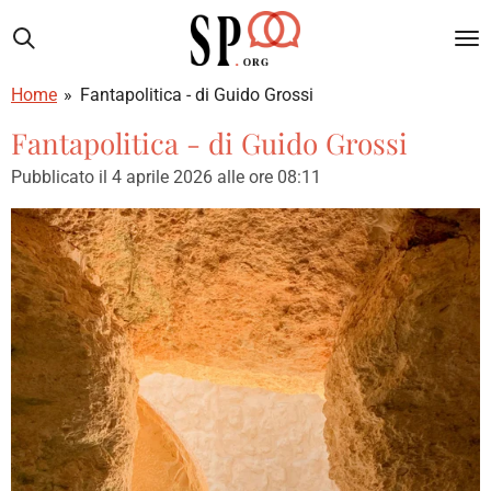
Vai
al
contenuto
Home
»
Fantapolitica - di Guido Grossi
principale
Fantapolitica - di Guido Grossi
Pubblicato il 4 aprile 2026 alle ore 08:11