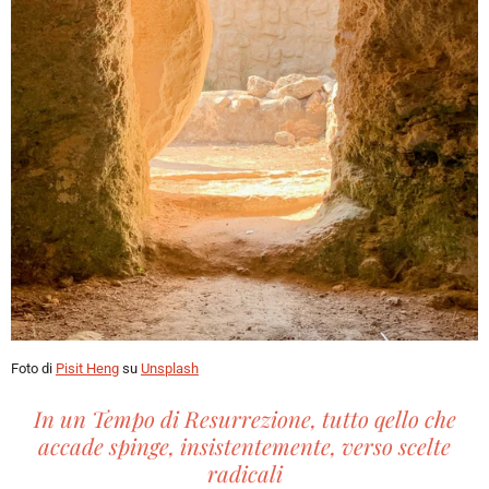
Foto di
Pisit Heng
su
Unsplash
In un Tempo di Resurrezione, tutto qello che
accade spinge, insistentemente, verso scelte
radicali