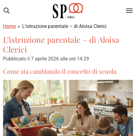
Vai
al
contenuto
Home
»
L’istruzione parentale – di Aloisa Clerici
principale
L’istruzione parentale – di Aloisa
Clerici
Pubblicato il 7 aprile 2026 alle ore 14:29
Come sta cambiando il concetto di scuola