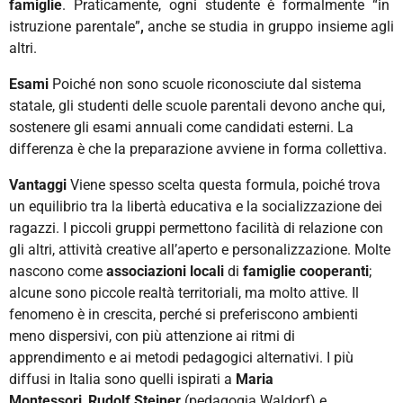
famiglie
. Praticamente, ogni studente è formalmente
“
in
istruzione parentale”
,
anche se studia in gruppo insieme agli
altri.
Esami
Poiché non sono scuole riconosciute dal sistema
statale, gli studenti delle scuole parentali devono anche qui,
sostenere
gli esami annuali come candidati esterni. La
differenza è che la preparazione avviene in forma collettiva.
Vantaggi
Viene spesso scelta questa formula, poiché trova
un equilibrio tra la libertà educativa e la socializzazione dei
ragazzi. I piccoli gruppi permettono facilità di relazione con
gli altri, attività creative all’aperto e personalizzazione. Molte
nascono come
associazioni locali
di
famiglie cooperanti
;
alcune sono piccole realtà territoriali, ma molto attive. Il
fenomeno è in crescita, perché si preferiscono ambienti
meno dispersivi, con più attenzione ai ritmi di
apprendimento e ai metodi pedagogici alternativi. I più
diffusi in Italia sono quelli ispirati a
Maria
Montessori
,
Rudolf Steiner
(pedagogia Waldorf) e