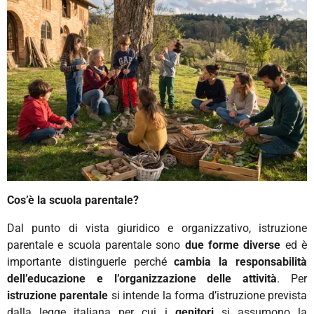
Cos’è la scuola parentale?
D
al punto di vista giuridico e organizzativo, istruzione
parentale
e scuola parentale sono
due forme diverse
ed
è
importante distinguerle perché
cambia la responsabilità
dell’educazione e l’organizzazione delle attività
.
Per
istruzione parentale
si intende la forma d’istruzione prevista
dalla legge italiana per cui
i
genitori
si assumono la