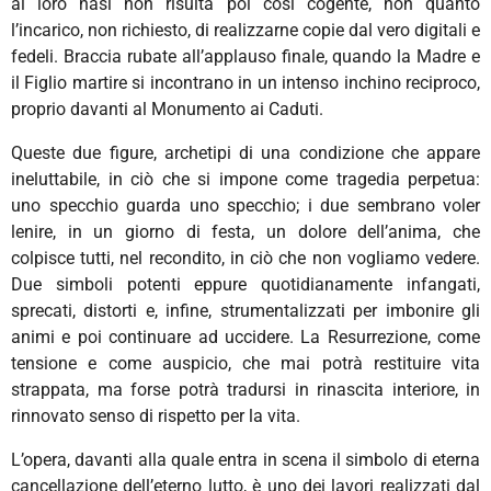
ai loro nasi non risulta poi così cogente, non quanto
l’incarico, non richiesto, di realizzarne copie dal vero digitali e
fedeli. Braccia rubate all’applauso finale, quando la Madre e
il Figlio martire si incontrano in un intenso inchino reciproco,
proprio davanti al Monumento ai Caduti.
Queste due figure, archetipi di una condizione che appare
ineluttabile, in ciò che si impone come tragedia perpetua:
uno specchio guarda uno specchio; i due sembrano voler
lenire, in un giorno di festa, un dolore dell’anima, che
colpisce tutti, nel recondito, in ciò che non vogliamo vedere.
Due simboli potenti eppure quotidianamente infangati,
sprecati, distorti e, infine, strumentalizzati per imbonire gli
animi e poi continuare ad uccidere. La Resurrezione, come
tensione e come auspicio, che mai potrà restituire vita
strappata, ma forse potrà tradursi in rinascita interiore, in
rinnovato senso di rispetto per la vita.
L’opera, davanti alla quale entra in scena il simbolo di eterna
cancellazione dell’eterno lutto, è uno dei lavori realizzati dal