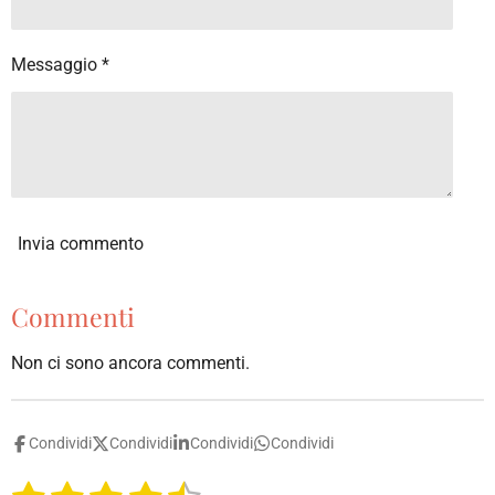
l
l
Messaggio *
e
Invia commento
Commenti
Non ci sono ancora commenti.
Condividi
Condividi
Condividi
Condividi
I
V