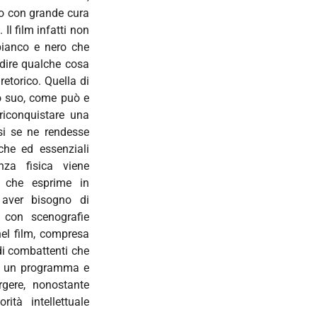
tto con grande cura
 Il film infatti non
bianco e nero che
 dire qualche cosa
etorico. Quella di
o suo, come può e
riconquistare una
si se ne rendesse
che ed essenziali
nza fisica viene
’ che esprime in
aver bisogno di
 con scenografie
el film, compresa
di combattenti che
on un programma e
rgere, nonostante
ità intellettuale