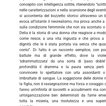
concepito con intelligenza sottile, ritenendolo “scri
nelle caratterizzazioni e nella scansione degli eventi.
si accontenta del bozzetto storico attraverso un 
evoca all’istante il neorealismo, ma prova anche a
sulla condizione femminile che non sia scontato o r
Delia è la storia di una donna che reagisce a mod
come riesce, a una vita ingiusta e che prova a 
dignità che le è stata portata via senza che qua
conto”. Di fatto è un racconto semplice, con po
battute ma di grande effetto, dove la viole
‘sdrammatizzata’ da una sorta di ‘paso doble
profondità il dramma e la paura senza però 
convincere lo spettatore con urla assordanti o
imbrattate di sangue. La soggezione delle donne n
la figlia, non è rassegnazione ma forza e coraggio 
fanno un’infinità di lavoretti e accudimenti ma c
un’organizzazione ben determinati da farne eme
tutta la miseria, una risolutezza e una superior