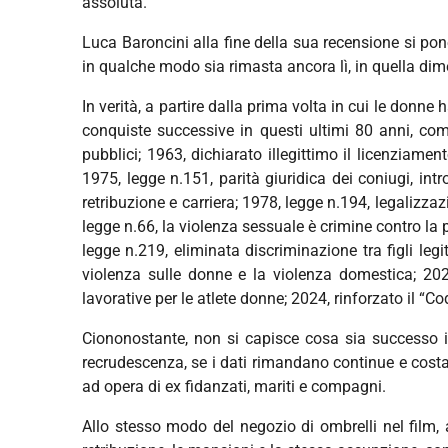
assoluta.
Luca Baroncini alla fine della sua recensione si pon
in qualche modo sia rimasta ancora lì, in quella dime
In verità, a partire dalla prima volta in cui le donne
conquiste successive in questi ultimi 80 anni, com
pubblici; 1963, dichiarato illegittimo il licenziame
1975, legge n.151, parità giuridica dei coniugi, int
retribuzione e carriera; 1978, legge n.194, legalizza
legge n.66, la violenza sessuale è crimine contro la p
legge n.219, eliminata discriminazione tra figli legi
violenza sulle donne e la violenza domestica; 2021
lavorative per le atlete donne; 2024, rinforzato il “
Ciononostante, non si capisce cosa sia successo in 
recrudescenza, se i dati rimandano continue e costant
ad opera di ex fidanzati, mariti e compagni.
Allo stesso modo del negozio di ombrelli nel film,