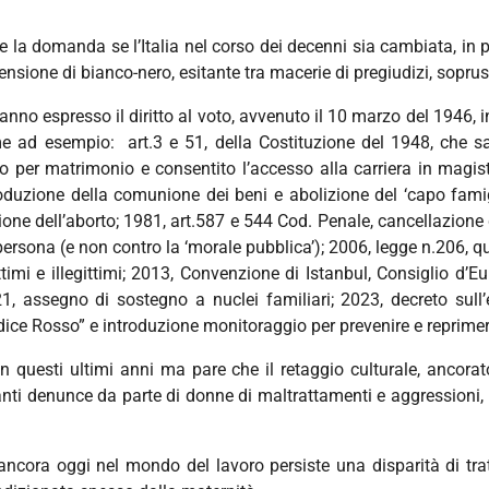
e la domanda se l’Italia nel corso dei decenni sia cambiata, in p
nsione di bianco-nero, esitante tra macerie di pregiudizi, soprusi 
 hanno espresso il diritto al voto, avvenuto il 10 marzo del 1946,
e ad esempio: art.3 e 51, della Costituzione del 1948, che san
nto per matrimonio e consentito l’accesso alla carriera in magis
roduzione della comunione dei beni e abolizione del ‘capo famig
zione dell’aborto; 1981, art.587 e 544 Cod. Penale, cancellazione 
ersona (e non contro la ‘morale pubblica’); 2006, legge n.206, quo
ttimi e illegittimi; 2013, Convenzione di Istanbul, Consiglio d’Eu
, assegno di sostegno a nuclei familiari; 2023, decreto sull’
Codice Rosso” e introduzione monitoraggio per prevenire e reprimer
questi ultimi anni ma pare che il retaggio culturale, ancorato
i denunce da parte di donne di maltrattamenti e aggressioni, il 
 ancora oggi nel mondo del lavoro persiste una disparità di t