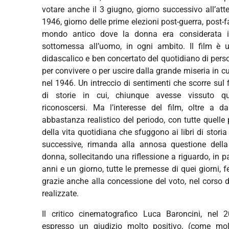
votare anche il 3 giugno, giorno successivo all’at
1946, giorno delle prime elezioni post-guerra, post-
mondo antico dove la donna era considerata in
sottomessa all’uomo, in ogni ambito. Il film è 
didascalico e ben concertato del quotidiano di per
per convivere o per uscire dalla grande miseria in c
nel 1946. Un intreccio di sentimenti che scorre sul 
di storie in cui, chiunque avesse vissuto q
riconoscersi. Ma l’interesse del film, oltre a 
abbastanza realistico del periodo, con tutte quelle
della vita quotidiana che sfuggono ai libri di storia
successive, rimanda alla annosa questione della
donna, sollecitando una riflessione a riguardo, in pa
anni e un giorno, tutte le premesse di quei giorni, 
grazie anche alla concessione del voto, nel corso 
realizzate.
Il critico cinematografico Luca Baroncini, nel 
espresso un giudizio molto positivo, (come molti