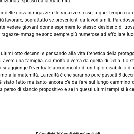
ndizionata spesso dalla maternità.
ri delle giovani ragazze, e le ragazze stesse, a quel tempo er
ù lavorare, soprattutto se provenienti da lavori umili. Paradossa
uente vedere giovani donne esprimere lo stesso desiderio di tr
 ragazze-immagine sono sempre più numerose ad affollare luoghi 
 ultimi otto decenni e pensando alla vita frenetica della protag
i avere una famiglia, sia molto diversa da quella di Delia. Lo s
si aggiunge l’eventuale accudimento di un figlio disabile o d
iamo alla maternità. La realtà è che saranno pure passati 8 decen
o è stato fatto ma tanto ancora c’è da fare sul lungo cammino 
a perso di slancio propositivo e se in questi ultimi tempi si è ce
Condividi
Condividi
Condividi