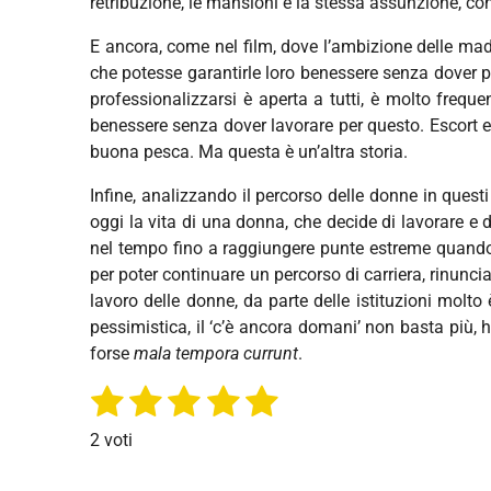
retribuzione, le mansioni e la stessa assunzione, co
E ancora, come nel film, dove l’ambizione delle mad
che potesse garantirle loro benessere senza dover pi
professionalizzarsi è aperta a tutti, è molto freq
benessere senza dover lavorare per questo. Escort e
buona pesca. Ma questa è un’altra storia.
Infine, analizzando il percorso delle donne in questi
oggi la vita di una donna, che decide di lavorare e d
nel tempo fino a raggiungere punte estreme quando 
per poter continuare un percorso di carriera, rinunc
lavoro delle donne, da parte delle istituzioni molt
pessimistica, il ‘c’è ancora domani’ non basta più, h
forse
mala tempora currunt
.
1
2
3
4
5
I
V
n
a
s
s
s
s
s
v
2 voti
l
i
t
t
t
t
t
u
a