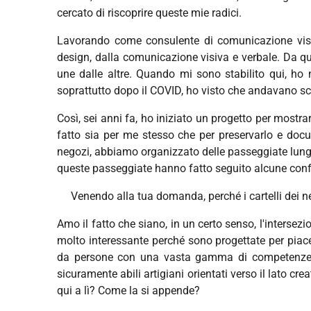
cercato di riscoprire queste mie radici.
Lavorando come consulente di comunicazione visiva
design, dalla comunicazione visiva e verbale. Da qu
une dalle altre. Quando mi sono stabilito qui, ho 
soprattutto dopo il COVID, ho visto che andavano 
Così, sei anni fa, ho iniziato un progetto per mostra
fatto sia per me stesso che per preservarlo e doc
negozi, abbiamo organizzato delle passeggiate lungo 
queste passeggiate hanno fatto seguito alcune con
Venendo alla tua domanda, perché i cartelli dei neg
Amo il fatto che siano, in un certo senso, l'intersez
molto interessante perché sono progettate per piace
da persone con una vasta gamma di competenze, dal
sicuramente abili artigiani orientati verso il lato c
qui a lì? Come la si appende?