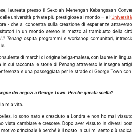
se, laureata presso il Sekolah Menengah Kebangsaan Convent
 delle università private più prestigiose al mondo – e l’
Universit
re - che si concentra sulla creazione di esperienze attraverso 
visitatori in un mondo sereno in mezzo al trambusto della città
H! Tenang
ospita programmi e workshop comunitari, intrecci
le.
onsulente di marchi di origine belga-malese, con lauree in lingua
iva in cui racconta le storie di Penang attraverso le insegne ar
onferenza e una passeggiata per le strade di George Town con 
nsegne dei negozi a George Town. Perché questa scelta?
la mia vita.
uxelles, io sono nato e cresciuto a Londra e non ho mai vissu
l'ho vista cambiare e crescere. Dopo aver vissuto in diversi p
il motivo principale è perché è il posto in cui mi sento più rad