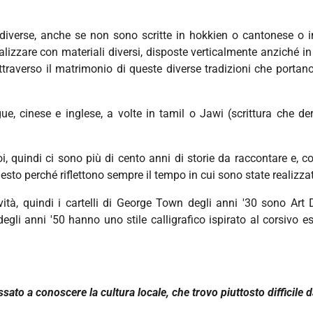
iverse, anche se non sono scritte in hokkien o cantonese o in
ealizzare con materiali diversi, disposte verticalmente anziché in 
raverso il matrimonio di queste diverse tradizioni che portano
ue, cinese e inglese, a volte in tamil o Jawi (scrittura che de
, quindi ci sono più di cento anni di storie da raccontare e, com
questo perché riflettono sempre il tempo in cui sono state realizza
vità, quindi i cartelli di George Town degli anni '30 sono Ar
 degli anni '50 hanno uno stile calligrafico ispirato al corsivo e
ato a conoscere la cultura locale, che trovo piuttosto difficile d