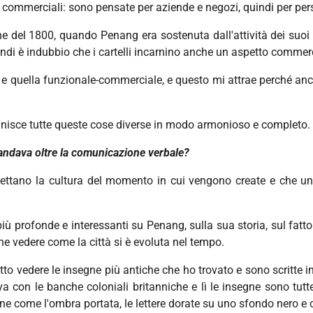
commerciali: sono pensate per aziende e negozi, quindi per pers
ne del 1800, quando Penang era sostenuta dall'attività dei suo
ndi è indubbio che i cartelli incarnino anche un aspetto commerc
ca e quella funzionale-commerciale, e questo mi attrae perché anc
unisce tutte queste cose diverse in modo armonioso e completo.
andava oltre la comunicazione verbale?
iflettano la cultura del momento in cui vengono create e che un
più profonde e interessanti su Penang, sulla sua storia, sul fatt
he vedere come la città si è evoluta nel tempo.
tto vedere le insegne più antiche che ho trovato e sono scritte in
a con le banche coloniali britanniche e lì le insegne sono tutte
 come l'ombra portata, le lettere dorate su uno sfondo nero e c