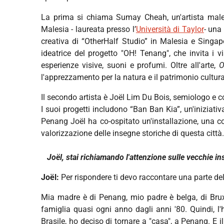
La prima si chiama Sumay Cheah, un'artista male
Malesia - laureata presso l’
Università di Taylor
- una
creativa di “OtherHalf Studio” in Malesia e Singapo
ideatrice del progetto "OH! Tenang", che invita i 
esperienze visive, suoni e profumi. Oltre all'arte,
O
l'apprezzamento per la natura e il patrimonio cultura
Il secondo artista è Joël Lim Du Bois, semiologo e c
I suoi progetti includono “Ban Ban Kia”, un'iniziat
Penang Joël ha co-ospitato un'installazione, una c
valorizzazione delle insegne storiche di questa città.
Joël, stai richiamando l'attenzione sulle vecchie i
Joël:
Per rispondere ti devo raccontare una parte del
Mia madre è di Penang, mio ​​padre è belga, di Br
famiglia quasi ogni anno dagli anni '80. Quindi, 
Brasile, ho deciso di tornare a "casa", a Penang. E 