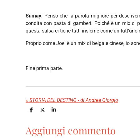
Sumay
: Penso che la parola migliore per descriver
condita con pasta di gamberi. Poiché è un mix ci pi
questa salsa ci tiene tutti insieme come un tutt'uno 
Proprio come Joel è un mix di belga e cinese, io son
Fine prima parte.
«
STORIA DEL DESTINO - di Andrea Giorgio
C
C
C
o
o
o
n
n
n
Aggiungi commento
d
d
d
i
i
i
v
v
v