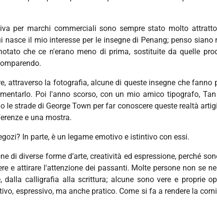
 per marchi commerciali sono sempre stato molto attratto dall
i nasce il mio interesse per le insegne di Penang; penso siano 
notato che ce n'erano meno di prima, sostituite da quelle prod
scomparendo.
re, attraverso la fotografia, alcune di queste insegne che fanno 
umentarlo. Poi l'anno scorso, con un mio amico tipografo, Ta
le strade di George Town per far conoscere queste realtà artigia
ferenze e una mostra.
ozi? In parte, è un legame emotivo e istintivo con essi.
ione di diverse forme d’arte, creatività ed espressione, perché s
re e attirare l'attenzione dei passanti. Molte persone non se 
la calligrafia alla scrittura; alcune sono vere e proprie ope
reativo, espressivo, ma anche pratico. Come si fa a rendere la co