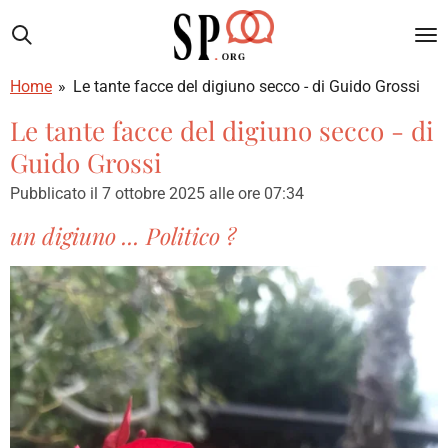
Vai
al
contenuto
Home
»
Le tante facce del digiuno secco - di Guido Grossi
principale
Le tante facce del digiuno secco - di
Guido Grossi
Pubblicato il 7 ottobre 2025 alle ore 07:34
un digiuno ... Politico ?