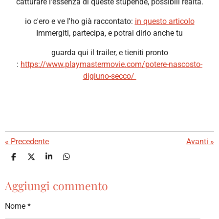
catturare l'essenza di queste stupende, possibili realtà.
io c'ero e ve l'ho già raccontato:
in questo articolo
Immergiti, partecipa, e potrai dirlo anche tu
guarda qui il trailer, e tieniti pronto
:
https://www.playmastermovie.com/potere-nascosto-
digiuno-secco/
«
Precedente
Avanti
»
C
C
C
C
o
o
o
o
n
n
n
n
Aggiungi commento
d
d
d
d
i
i
i
i
v
v
v
v
Nome *
i
i
i
i
d
d
d
d