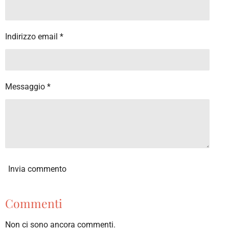
i
i
i
i
Indirizzo email *
Messaggio *
Invia commento
Commenti
Non ci sono ancora commenti.